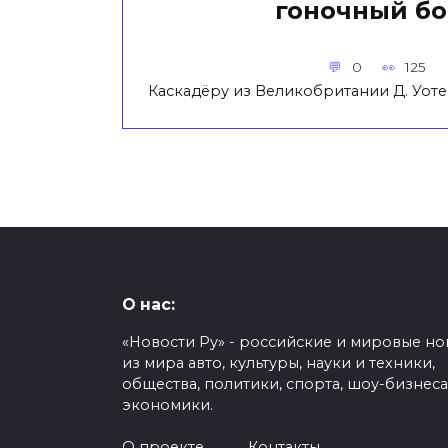
гоночный б
0
125
Каскадёру из Великобритании Д. Уоте
О нас:
«Новости Ру» - российские и мировые но
из мира авто, культуры, науки и техники,
общества, политики, спорта, шоу-бизнеса
экономики.
О проекте
Контакты