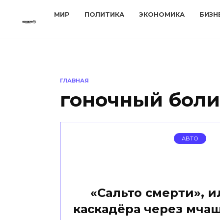
Перейти
МИР
ПОЛИТИКА
ЭКОНОМИКА
БИЗН
к
содержанию
ГЛАВНАЯ
гоночный бол
АВТО
«Сальто смерти», 
каскадёра через мчащ