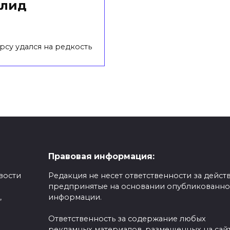
олид
рсу удался на редкость
Правовая информация:
вости
Редакция не несет ответственности за действ
предпринятые на основании опубликованн
,
информации.
Ответственность за содержание любых
рекламных материалов, размещенных на сайт