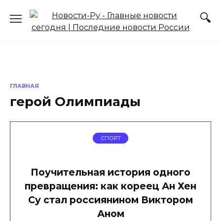
Перейти
к
содержанию
ГЛАВНАЯ
герой Олимпиады
СПОРТ
Поучительная история одного
превращения: как кореец Ан Хен
Су стал россиянином Виктором
Аном