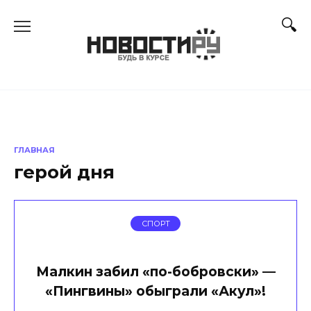
Перейти
к
содержанию
ГЛАВНАЯ
герой дня
СПОРТ
Малкин забил «по-бобровски» —
«Пингвины» обыграли «Акул»!