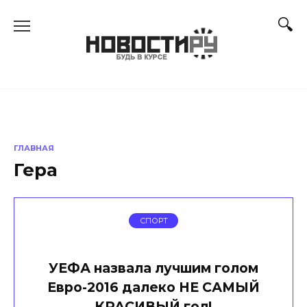
Перейти
к
содержанию
ГЛАВНАЯ
Гера
СПОРТ
УЕФА назвала лучшим голом
Евро-2016 далеко НЕ САМЫЙ
КРАСИВЫЙ гол!