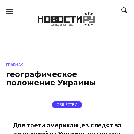
Перейти
к
содержанию
ГЛАВНАЯ
географическое
положение Украины
ОБЩЕСТВО
Две трети американцев следят за
ситуацией на Украине, но где она