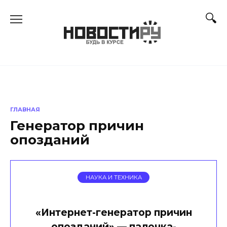
Перейти
к
содержанию
ГЛАВНАЯ
Генератор причин
опозданий
НАУКА И ТЕХНИКА
«Интернет-генератор причин
опозданий» — палочка-