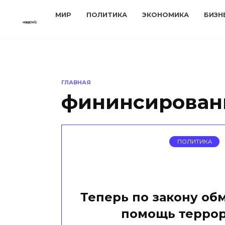
Перейти
МИР
ПОЛИТИКА
ЭКОНОМИКА
БИЗН
к
содержанию
ГЛАВНАЯ
фининсирован
ПОЛИТИКА
Теперь по закону об
помощь терро