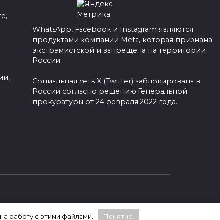
е,
WhatsApp, Facebook и Instagram являются
продуктами компании Meta, которая признана
а
экстремистской и запрещена на территории
России.
ии,
Социальная сеть X (Twitter) заблокирована в
России согласно решению Генеральной
прокуратуры от 24 февраля 2022 года.
 на работу с этими файлами.
Понятно.