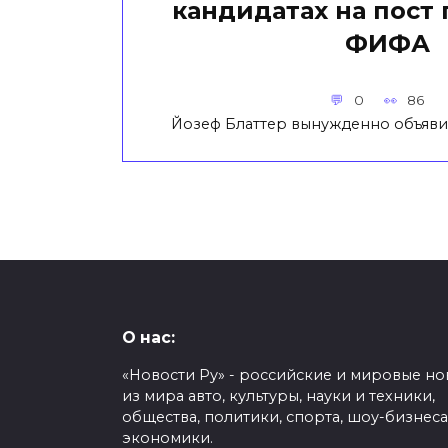
кандидатах на пост
ФИФА
0
86
Йозеф Блаттер вынужденно объявил
О нас:
«Новости Ру» - российские и мировые но
из мира авто, культуры, науки и техники,
общества, политики, спорта, шоу-бизнеса
экономики.