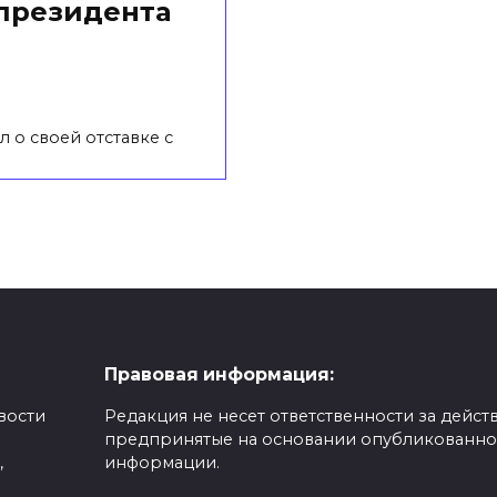
 президента
 о своей отставке с
Правовая информация:
вости
Редакция не несет ответственности за действ
предпринятые на основании опубликованн
,
информации.