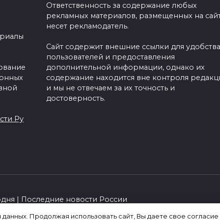
Ответственность за содержание любых
рекламных материалов, размещенных на сайт
несет рекламодатель.
ериалы
Сайт содержит внешние ссылки для удобств
пользователей и предоставления
зование
дополнительной информации, однако их
ронных
содержание находится вне контроля редакц
вной
и мы не отвечаем за их точность и
достоверность.
сти Ру
одня | Последние новости России
я данных. Продолжая использовать сайт, Вы даете свое согласие