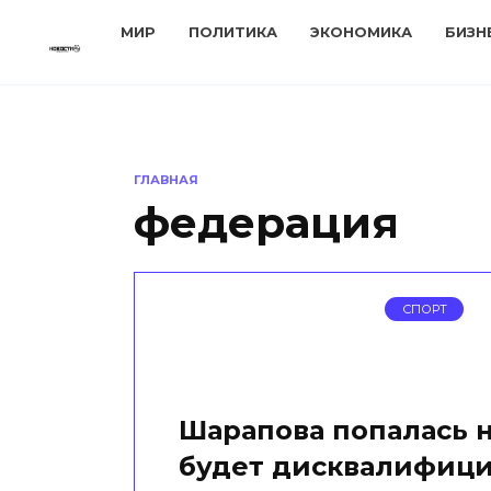
Перейти
МИР
ПОЛИТИКА
ЭКОНОМИКА
БИЗН
к
содержанию
ГЛАВНАЯ
федерация
СПОРТ
Шарапова попалась н
будет дисквалифицир