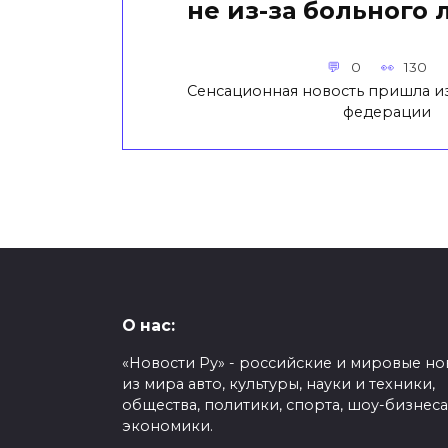
не из-за больного 
0
130
Сенсационная новость пришла 
федерации
О нас:
«Новости Ру» - российские и мировые но
из мира авто, культуры, науки и техники,
общества, политики, спорта, шоу-бизнеса
экономики.