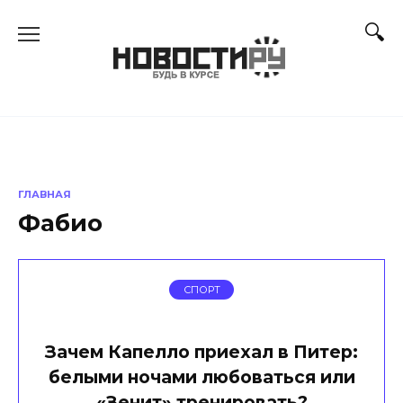
Перейти
к
содержанию
ГЛАВНАЯ
Фабио
СПОРТ
Зачем Капелло приехал в Питер:
белыми ночами любоваться или
«Зенит» тренировать?