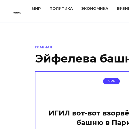
Перейти
МИР
ПОЛИТИКА
ЭКОНОМИКА
БИЗН
к
содержанию
ГЛАВНАЯ
Эйфелева баш
МИР
ИГИЛ вот-вот взорв
башню в Пар