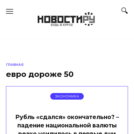
Перейти
к
содержанию
ГЛАВНАЯ
евро дороже 50
ЭКОНОМИКА
Рубль «сдался» окончательно? –
падение национальной валюты
резко усилилось в первые дни