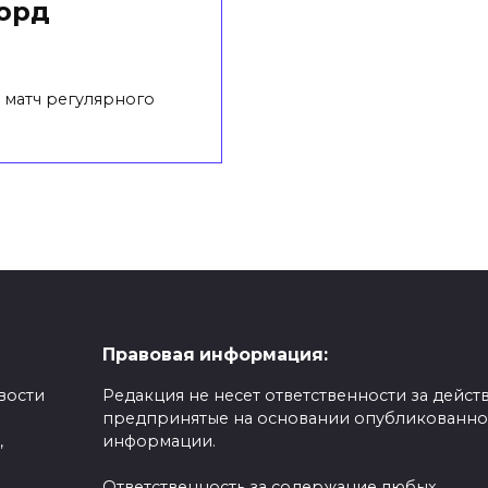
орд
 матч регулярного
Правовая информация:
вости
Редакция не несет ответственности за действ
предпринятые на основании опубликованн
,
информации.
Ответственность за содержание любых