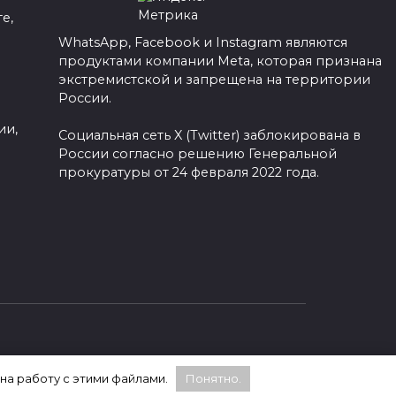
е,
WhatsApp, Facebook и Instagram являются
продуктами компании Meta, которая признана
а
экстремистской и запрещена на территории
России.
ии,
Социальная сеть X (Twitter) заблокирована в
России согласно решению Генеральной
прокуратуры от 24 февраля 2022 года.
 на работу с этими файлами.
Понятно.