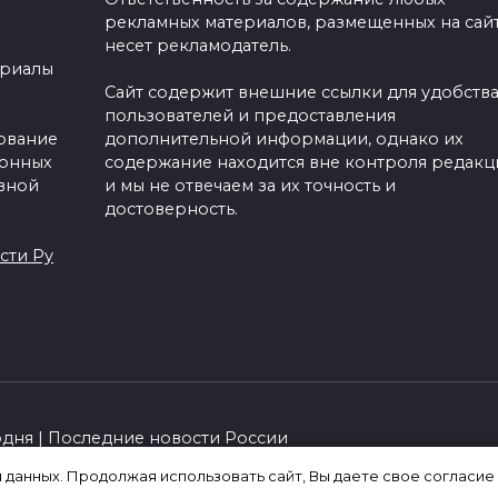
рекламных материалов, размещенных на сайт
несет рекламодатель.
ериалы
Сайт содержит внешние ссылки для удобств
пользователей и предоставления
зование
дополнительной информации, однако их
ронных
содержание находится вне контроля редакц
вной
и мы не отвечаем за их точность и
достоверность.
сти Ру
одня | Последние новости России
я данных. Продолжая использовать сайт, Вы даете свое согласие