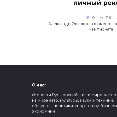
личный рек
0
116
Александр Овечкин ознаменовал
чемпионата
О нас:
«Новости Ру» - российские и мировые но
из мира авто, культуры, науки и техники,
общества, политики, спорта, шоу-бизнеса
экономики.