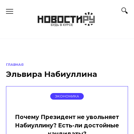
Перейти
к
содержанию
ГЛАВНАЯ
Эльвира Набиуллина
ЭКОНОМИКА
Почему Президент не увольняет
Набиуллину? Есть-ли достойные
кандидаты?