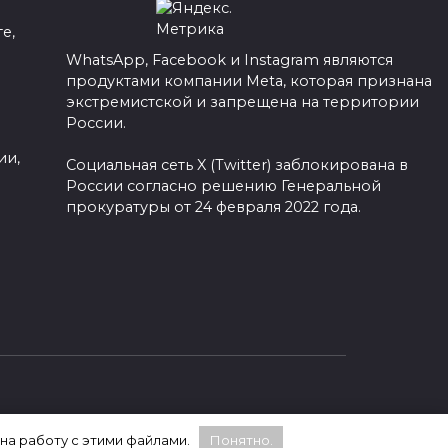
е,
WhatsApp, Facebook и Instagram являются
продуктами компании Meta, которая признана
а
экстремистской и запрещена на территории
России.
ии,
Социальная сеть X (Twitter) заблокирована в
России согласно решению Генеральной
прокуратуры от 24 февраля 2022 года.
 на работу с этими файлами.
Понятно.