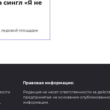
 сингл «Я не
на ледовой площадке
Правовая информация:
вости
Редакция не несет ответственности за действ
предпринятые на основании опубликованн
,
информации.