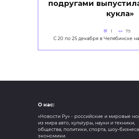
подругами выпустила
кукла»
1
79
С 20 по 25 декабря в Челябинске 
О нас:
«Новости Ру» - российские и мировые но
из мира авто, культуры, науки и техники,
общества, политики, спорта, шоу-бизнеса
экономики.