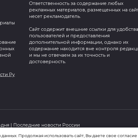
Ответственность за содержание любых
рекламных материалов, размещенных на сайт
несет рекламодатель.
ериалы
Сайт содержит внешние ссылки для удобств
пользователей и предоставления
зование
дополнительной информации, однако их
ронных
содержание находится вне контроля редакц
вной
и мы не отвечаем за их точность и
достоверность.
сти Ру
одня | Последние новости России
я данных. Продолжая использовать сайт, Вы даете свое согласие