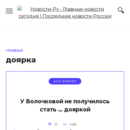
Перейти
к
содержанию
ГЛАВНАЯ
доярка
ШОУ-БИЗНЕС
У Волочковой не получилось
стать … дояркой
0
146