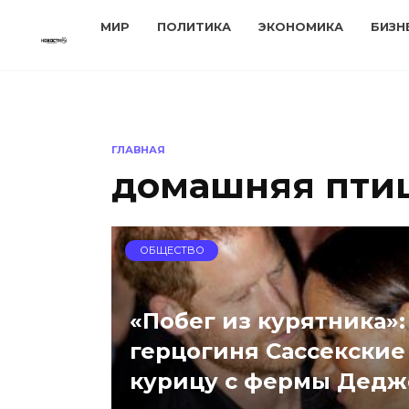
Перейти
МИР
ПОЛИТИКА
ЭКОНОМИКА
БИЗН
к
содержанию
ГЛАВНАЯ
домашняя пти
ОБЩЕСТВО
«Побег из курятника»:
герцогиня Сассекские
курицу с фермы Дедж