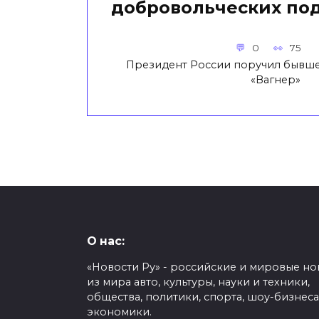
добровольческих по
0
75
Президент России поручил бывш
«Вагнер»
О нас:
«Новости Ру» - российские и мировые но
из мира авто, культуры, науки и техники,
общества, политики, спорта, шоу-бизнеса
экономики.