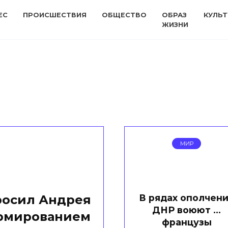
ЕС
ПРОИСШЕСТВИЯ
ОБЩЕСТВО
ОБРАЗ
КУЛЬТ
ЖИЗНИ
МИР
В рядах ополчен
росил Андрея
ДНР воюют …
ормированием
французы