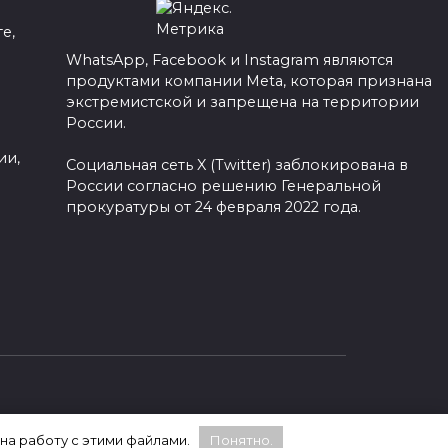
е,
WhatsApp, Facebook и Instagram являются
продуктами компании Meta, которая признана
а
экстремистской и запрещена на территории
России.
ии,
Социальная сеть X (Twitter) заблокирована в
России согласно решению Генеральной
прокуратуры от 24 февраля 2022 года.
 на работу с этими файлами.
Понятно.