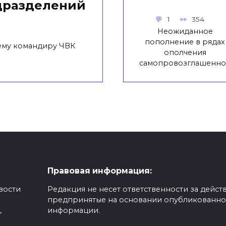
дразделений
1
354
Неожиданное
пополнение в рядах
ему командиру ЧВК
ополчения
самопровозглашенно
Правовая информация:
вости
Редакция не несет ответственности за действ
предпринятые на основании опубликованн
,
информации.