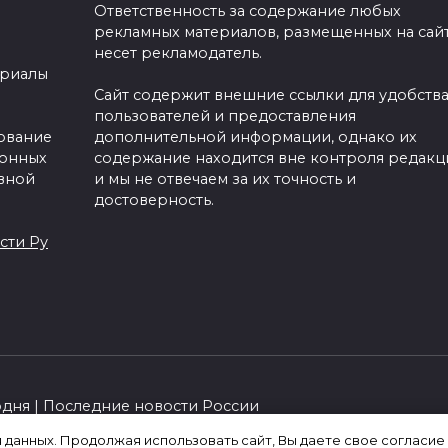
Ответственность за содержание любых
рекламных материалов, размещенных на сайт
несет рекламодатель.
ериалы
Сайт содержит внешние ссылки для удобств
пользователей и предоставления
зование
дополнительной информации, однако их
ронных
содержание находится вне контроля редакц
вной
и мы не отвечаем за их точность и
достоверность.
сти Ру
одня | Последние новости России
я данных. Продолжая использовать сайт, Вы даете свое согласие