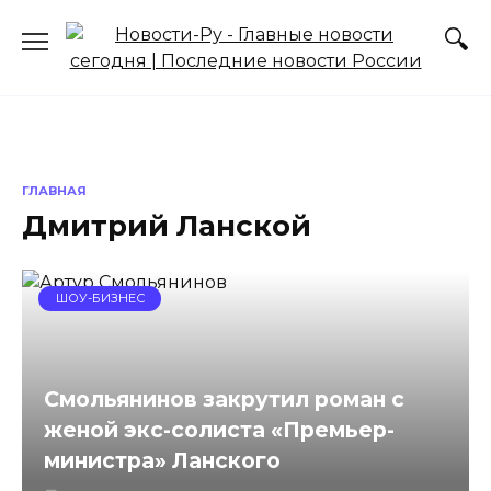
Перейти
к
содержанию
ГЛАВНАЯ
Дмитрий Ланской
ШОУ-БИЗНЕС
Смольянинов закрутил роман с
женой экс-солиста «Премьер-
министра» Ланского