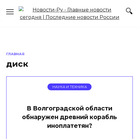
Перейти
к
содержанию
ГЛАВНАЯ
диск
НАУКА И ТЕХНИКА
В Волгоградской области
обнаружен древний корабль
иноплатетян?