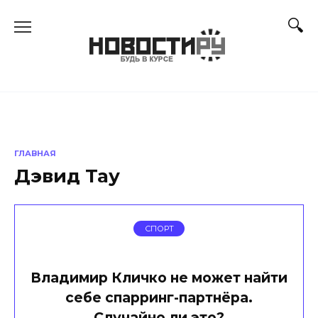
Перейти
к
содержанию
ГЛАВНАЯ
Дэвид Тау
СПОРТ
Владимир Кличко не может найти
себе спарринг-партнёра.
Случайно ли это?