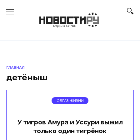
Перейти
к
содержанию
ГЛАВНАЯ
детёныш
ОБРАЗ ЖИЗНИ
У тигров Амура и Уссури выжил
только один тигрёнок