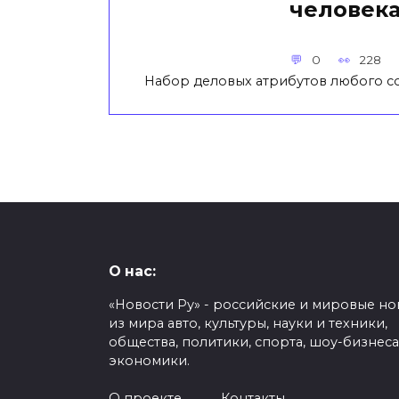
человек
0
228
Набор деловых атрибутов любого с
О нас:
«Новости Ру» - российские и мировые но
из мира авто, культуры, науки и техники,
общества, политики, спорта, шоу-бизнеса
экономики.
О проекте
Контакты