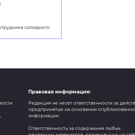
а
отрудника солидного
Правовая информация:
вости
Редакция не несет ответственности за действ
предпринятые на основании опубликованн
,
информации.
Ответственность за содержание любых
рекламных материалов, размещенных на сайт