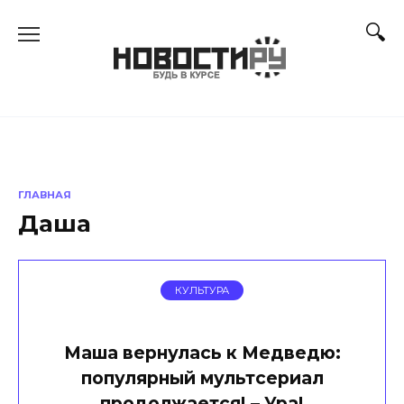
Перейти
к
содержанию
ГЛАВНАЯ
Даша
КУЛЬТУРА
Маша вернулась к Медведю:
популярный мультсериал
продолжается! – Ура!