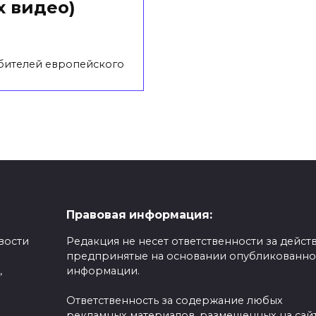
х видео)
юбителей европейского
Правовая информация:
вости
Редакция не несет ответственности за действ
предпринятые на основании опубликованн
,
информации.
Ответственность за содержание любых
рекламных материалов, размещенных на сайт