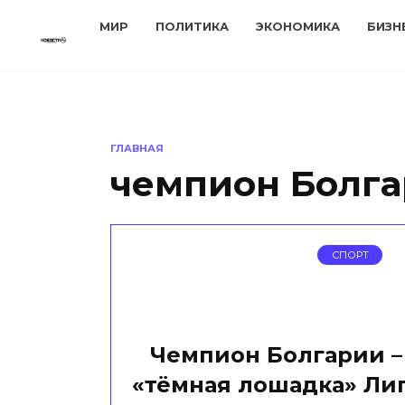
Перейти
МИР
ПОЛИТИКА
ЭКОНОМИКА
БИЗН
к
содержанию
ГЛАВНАЯ
чемпион Болг
СПОРТ
Чемпион Болгарии –
«тёмная лошадка» Ли