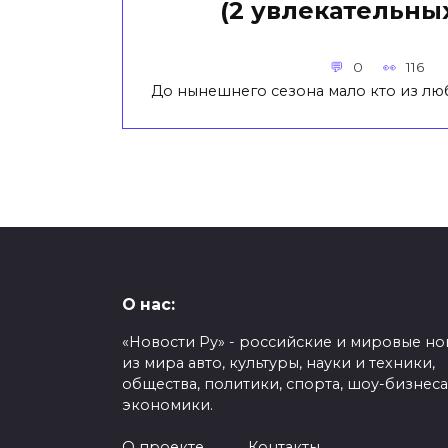
(2 увлекательны
0
116
До нынешнего сезона мало кто из л
О нас:
«Новости Ру» - российские и мировые но
из мира авто, культуры, науки и техники,
общества, политики, спорта, шоу-бизнеса
экономики.
О проекте
Контакты