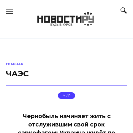
Перейти
к
содержанию
ГЛАВНАЯ
ЧАЭС
МИР
Чернобыль начинает жить с
отслужившим свой срок
саркофагом: Украина живёт по