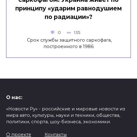
принципу «ударим равнодушием
по радиации»?
0
135
Срок службы защитного саркофага,
построенного в 1986
О нас:
«Новости Ру» - российские и мировые новости из
мира авто, культуры, науки и техники, общества,
политики, спорта, шоу-бизнеса, экономики.
О проекте
Контакты