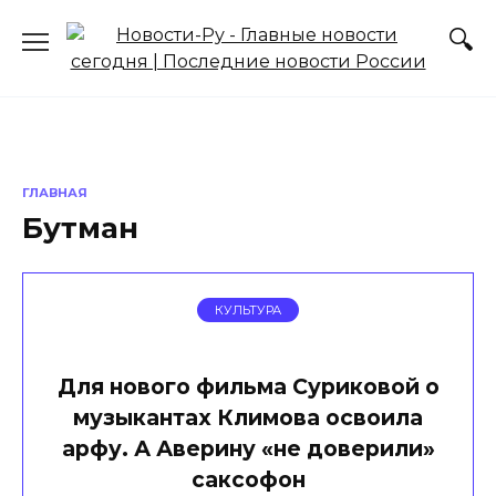
Перейти
к
содержанию
ГЛАВНАЯ
Бутман
КУЛЬТУРА
Для нового фильма Суриковой о
музыкантах Климова освоила
арфу. А Аверину «не доверили»
саксофон