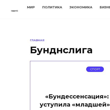
Перейти
МИР
ПОЛИТИКА
ЭКОНОМИКА
БИЗН
к
содержанию
ГЛАВНАЯ
Бунднслига
СПОРТ
«Бундессенсация»:
уступила «младшей»