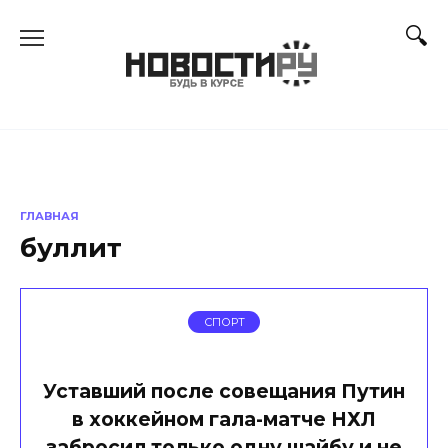
Перейти
к
содержанию
ГЛАВНАЯ
буллит
СПОРТ
Уставший после совещания Путин
в хоккейном гала-матче НХЛ
забросил только одну шайбу и не