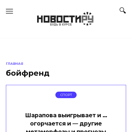
Перейти
к
содержанию
ГЛАВНАЯ
бойфренд
СПОРТ
Шарапова выигрывает и …
огорчается и — другие
метаморфозы и прогнозы