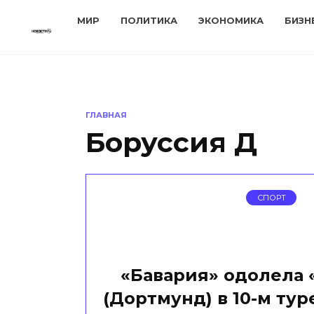
Перейти
МИР
ПОЛИТИКА
ЭКОНОМИКА
БИЗН
к
содержанию
ГЛАВНАЯ
Боруссия Д
СПОРТ
«Бавария» одолела
(Дортмунд) в 10-м ту