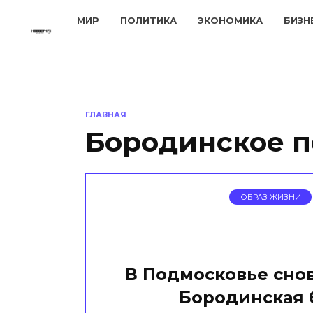
Перейти
МИР
ПОЛИТИКА
ЭКОНОМИКА
БИЗН
к
содержанию
ГЛАВНАЯ
Бородинское п
ОБРАЗ ЖИЗНИ
В Подмосковье снов
Бородинская 