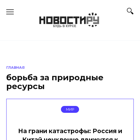
Перейти
к
содержанию
ГЛАВНАЯ
борьба за природные
ресурсы
МИР
На грани катастрофы: Россия и
Китай неуклонно движутся к