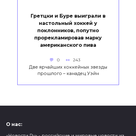
Гретцки и Буре выиграли в
настольный хоккей у
поклонников, попутно
прорекламировав марку
американского пива
0
243
Две ярчайших хоккейных звезды
прошлого – канадец Уэйн
О нас:
«Новости Ру» - российские и мировые новости из