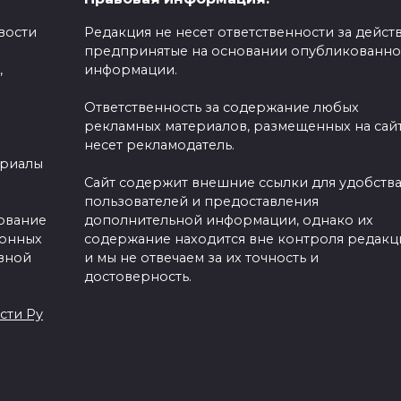
вости
Редакция не несет ответственности за действ
предпринятые на основании опубликованн
,
информации.
В Подмосковье
Ответственность за содержание любых
снова началась
рекламных материалов, размещенных на сайт
Бородинская бит
али
несет рекламодатель.
ериалы
я Европы у
0
128
Сайт содержит внешние ссылки для удобств
пользователей и предоставления
зование
дополнительной информации, однако их
ронных
содержание находится вне контроля редакц
вной
и мы не отвечаем за их точность и
достоверность.
сти Ру