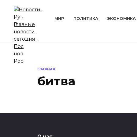
Перейти
к
содержанию
МИР
ПОЛИТИКА
ЭКОНОМИКА
ГЛАВНАЯ
битва
НАУКА И ТЕХНИКА
О нас: