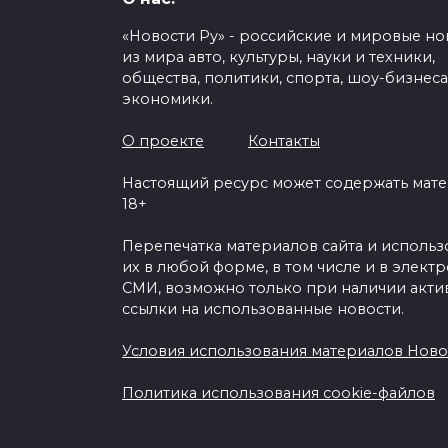
«Новости Ру» - российские и мировые но
из мира авто, культуры, науки и техники,
общества, политики, спорта, шоу-бизнеса
экономики.
О проекте
Контакты
Ученые раскрыли дет
Настоящий ресурс может содержать мат
древнейшего сражени
18+
реки Толлензе
Перепечатка материалов сайта и исполь
их в любой форме, в том числе и в элект
0
76
СМИ, возможно только при наличии акти
ссылки на использованные новости.
Условия использования материалов Ново
Политика использования cookie-файлов