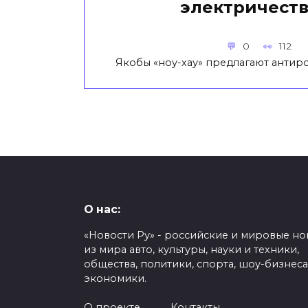
электричест
0
112
Якобы «ноу-хау» предлагают антир
О нас:
«Новости Ру» - российские и мировые но
из мира авто, культуры, науки и техники,
общества, политики, спорта, шоу-бизнеса
экономики.
О проекте
Контакты