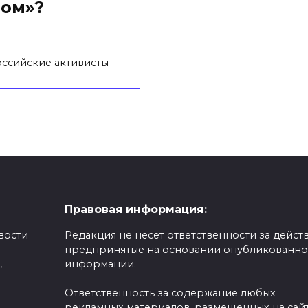
вом»?
оссийские активисты
Правовая информация:
вости
Редакция не несет ответственности за действ
предпринятые на основании опубликованн
,
информации.
Ответственность за содержание любых
рекламных материалов, размещенных на сайт