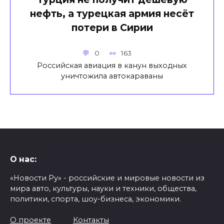
нефть, а турецкая армия несёт
потери в Сирии
0
163
Российская авиация в канун выходных
уничтожила автокараваны
О нас:
«Новости Ру» - российские и мировые новости из
мира авто, культуры, науки и техники, общества,
политики, спорта, шоу-бизнеса, экономики.
О проекте
Контакты