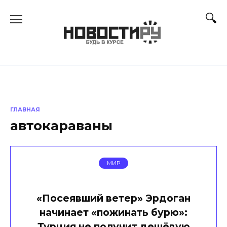
Перейти
к
содержанию
ГЛАВНАЯ
автокараваны
МИР
«Посеявший ветер» Эрдоган
начинает «пожинать бурю»:
Турция не получит дешёвую