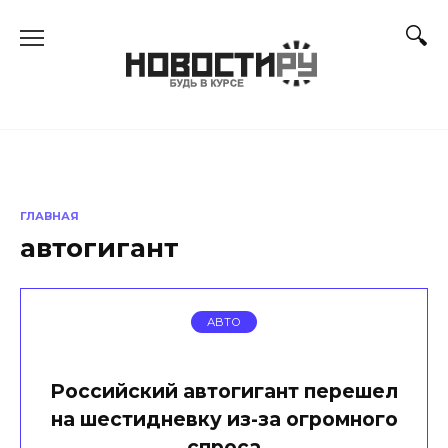
Перейти
к
содержанию
ГЛАВНАЯ
автогигант
АВТО
Российский автогигант перешел
на шестидневку из-за огромного
спроса