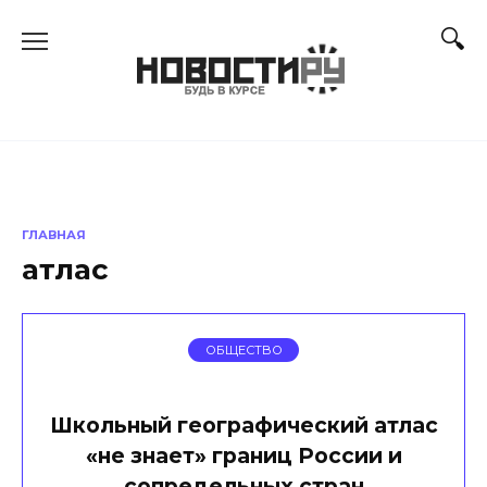
Перейти
к
содержанию
ГЛАВНАЯ
атлас
ОБЩЕСТВО
Школьный географический атлас
«не знает» границ России и
сопредельных стран