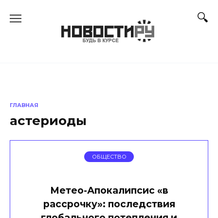
Перейти
к
содержанию
ГЛАВНАЯ
астериоды
ОБЩЕСТВО
Метео-Апокалипсис «в
рассрочку»: последствия
глобального потепления и