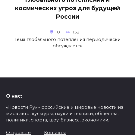
космических угроз для будущей
России
0
152
Тема глобального потепления периодически
обсуждается
О нас:
«Новости Ру» - российские и мировые новости из
мира авто, культуры, науки и техники, общества,
политики, спорта, шоу-бизнеса, экономики.
О проекте
Контакты