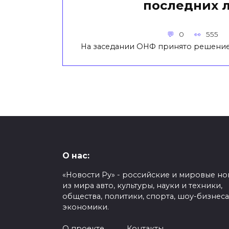
последних 
0
555
На заседании ОНФ принято решение
О нас:
«Новости Ру» - российские и мировые но
из мира авто, культуры, науки и техники,
общества, политики, спорта, шоу-бизнеса
экономики.
О проекте
Контакты