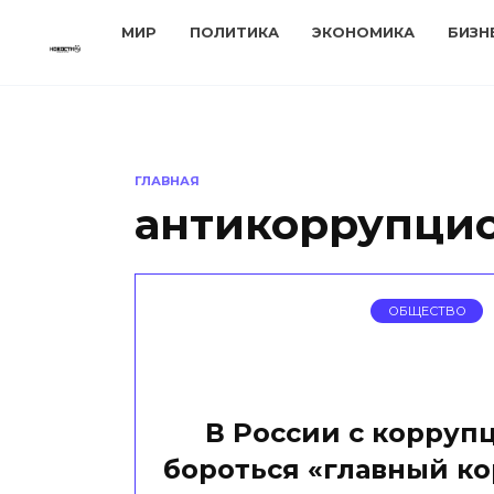
Перейти
МИР
ПОЛИТИКА
ЭКОНОМИКА
БИЗН
к
содержанию
ГЛАВНАЯ
антикоррупци
ОБЩЕСТВО
В России с корруп
бороться «главный к