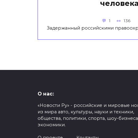
человек
1
136
Задержанный российскими правоохр
О нас:
«Новости Ру» - российские и мировые но
из мира авто, культуры, науки и техники,
общества, политики, спорта, шоу-бизнеса
экономики.
О проекте
Контакты