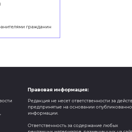
а
анителями гражданин
Правовая информация:
вости
Редакция не несет ответственности за действ
предпринятые на основании опубликованн
,
информации.
Ответственность за содержание любых
рекламных материалов, размещенных на сайт