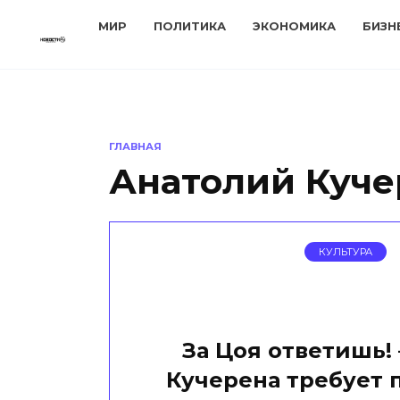
Перейти
МИР
ПОЛИТИКА
ЭКОНОМИКА
БИЗН
к
содержанию
ГЛАВНАЯ
Анатолий Куче
КУЛЬТУРА
За Цоя ответишь! 
Кучерена требует 