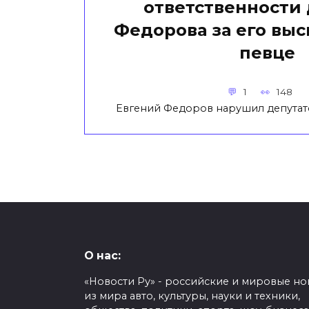
ответственности 
Федорова за его выс
певце
1
148
Евгений Федоров нарушил депутат
О нас:
«Новости Ру» - российские и мировые но
из мира авто, культуры, науки и техники,