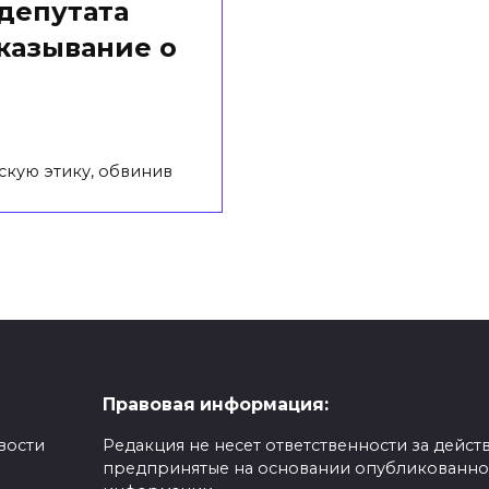
депутата
казывание о
скую этику, обвинив
Правовая информация:
вости
Редакция не несет ответственности за действ
предпринятые на основании опубликованн