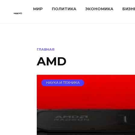
Перейти
МИР
ПОЛИТИКА
ЭКОНОМИКА
БИЗН
к
содержанию
ГЛАВНАЯ
AMD
НАУКА И ТЕХНИКА