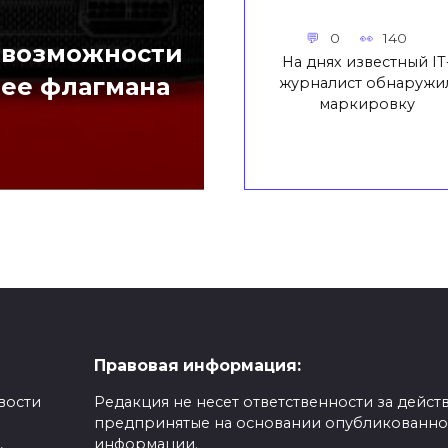
0
140
 возможности
На днях известный IT
рее флагмана
журналист обнаружи
маркировку
Правовая информация:
вости
Редакция не несет ответственности за действ
предпринятые на основании опубликованн
,
информации.