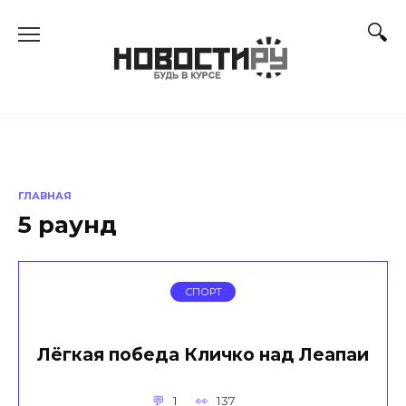
Перейти
к
содержанию
ГЛАВНАЯ
5 раунд
СПОРТ
Лёгкая победа Кличко над Леапаи
1
137