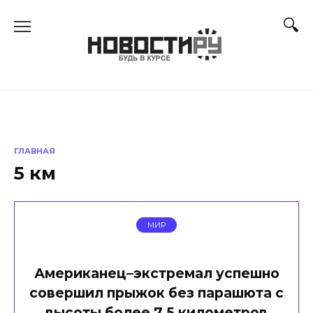
Перейти
к
содержанию
ГЛАВНАЯ
5 км
МИР
Американец–экстремал успешно
совершил прыжок без парашюта с
высоты более 7,5 километров