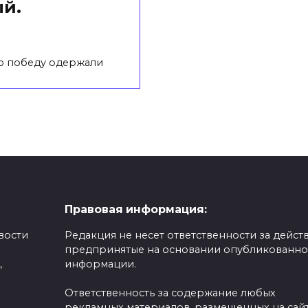
ый.
ю победу одержали
Правовая информация:
вости
Редакция не несет ответственности за действ
предпринятые на основании опубликованн
,
информации.
Ответственность за содержание любых
рекламных материалов, размещенных на сайт