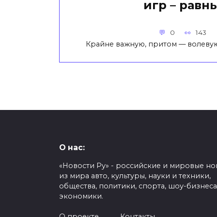
игр – равн
0
143
Крайне важную, притом — волеву
О нас:
«Новости Ру» - российские и мировые но
из мира авто, культуры, науки и техники,
общества, политики, спорта, шоу-бизнеса
экономики.
О проекте
Контакты