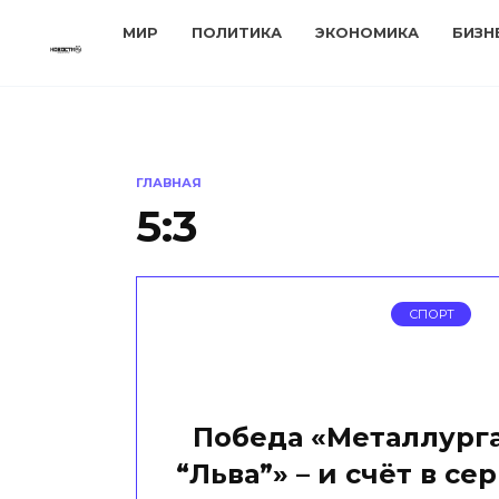
Перейти
МИР
ПОЛИТИКА
ЭКОНОМИКА
БИЗН
к
содержанию
ГЛАВНАЯ
5:3
СПОРТ
Победа «Металлурга
“Льва”» – и счёт в се