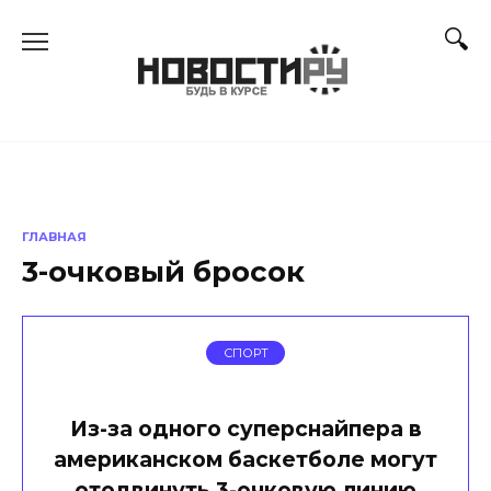
Перейти
к
содержанию
ГЛАВНАЯ
3-очковый бросок
СПОРТ
Из-за одного суперснайпера в
американском баскетболе могут
отодвинуть 3-очковую линию