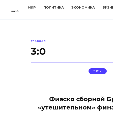
Перейти
МИР
ПОЛИТИКА
ЭКОНОМИКА
БИЗН
к
содержанию
ГЛАВНАЯ
3:0
СПОРТ
Фиаско сборной Б
«утешительном» фина