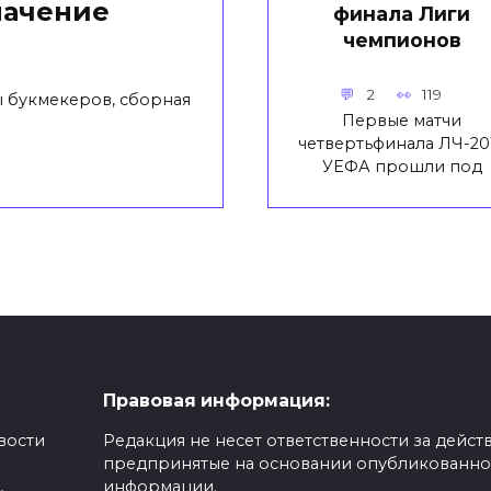
начение
финала Лиги
чемпионов
2
119
 букмекеров, сборная
Первые матчи
четвертьфинала ЛЧ-20
УЕФА прошли под
Правовая информация:
вости
Редакция не несет ответственности за действ
предпринятые на основании опубликованн
,
информации.