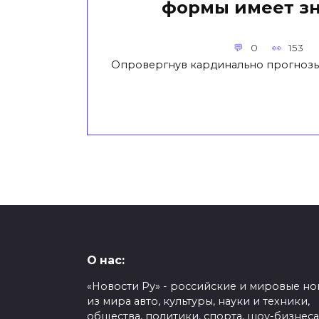
формы имеет з
0
153
Опровергнув кардинально прогнозы
О нас:
«Новости Ру» - российские и мировые но
из мира авто, культуры, науки и техники,
общества, политики, спорта, шоу-бизнеса