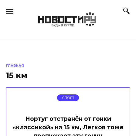
Перейти
к
содержанию
ГЛАВНАЯ
15 км
СПОРТ
Нортуг отстранён от гонки
«классикой» на 15 км, Легков тоже
пропускает эту гонку